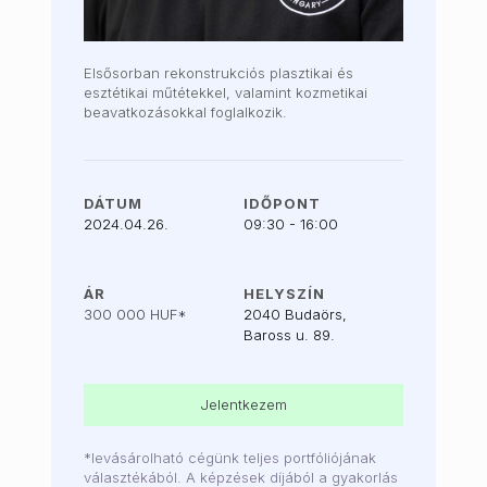
Elsősorban rekonstrukciós plasztikai és
esztétikai műtétekkel, valamint kozmetikai
beavatkozásokkal foglalkozik.
DÁTUM
IDŐPONT
2024.04.26.
09:30 - 16:00
ÁR
HELYSZÍN
300 000 HUF*
2040 Budaörs,
Baross u. 89.
Jelentkezem
*levásárolható cégünk teljes portfóliójának
választékából. A képzések díjából a gyakorlás