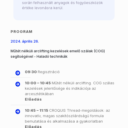
során felhasznált anyagok és fogyóeszközök
értéke levonásra kerül.
PROGRAM
2024. április 26.
Műtét nélküli arclifting kezelések emelő szálak (COG)
segítségével - Haladó technikák
09:30
Regisztráció
10:00 – 10:45
Műtét nélküli arclifting. COG szálas
kezelések jelentősége és indikációja az
arcesztétikában
Előadás
10:45 – 11:15
CROQUIS Thread-megoldások: az
innovatív, magas szakítószilárdságú formula
bemutatása és alkalmazása a gyakorlatban
Előadás