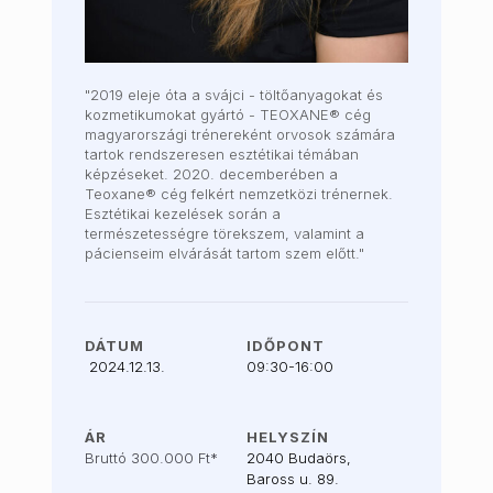
"2019 eleje óta a svájci - töltőanyagokat és
kozmetikumokat gyártó - TEOXANE® cég
magyarországi trénereként orvosok számára
tartok rendszeresen esztétikai témában
képzéseket. 2020. decemberében a
Teoxane® cég felkért nemzetközi trénernek.
Esztétikai kezelések során a
természetességre törekszem, valamint a
pácienseim elvárását tartom szem előtt."
DÁTUM
IDŐPONT
2024.12.13.
09:30-16:00
ÁR
HELYSZÍN
Bruttó 300.000 Ft*
2040 Budaörs,
Baross u. 89.