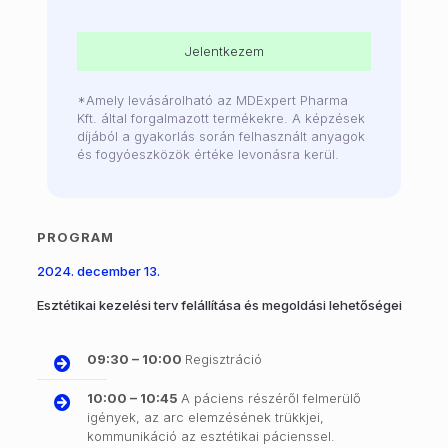
Jelentkezem
*Amely levásárolható az MDExpert Pharma
Kft. által forgalmazott termékekre. A képzések
díjából a gyakorlás során felhasznált anyagok
és fogyóeszközök értéke levonásra kerül.
PROGRAM
2024. december 13.
Esztétikai kezelési terv felállítása és megoldási lehetőségei
09:30 – 10:00
Regisztráció
10:00 – 10:45
A páciens részéről felmerülő
igények, az arc elemzésének trükkjei,
kommunikáció az esztétikai pácienssel.