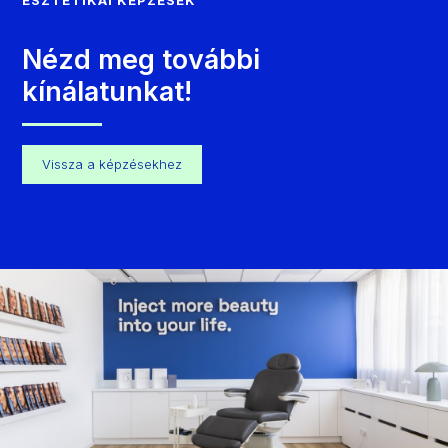
ESZTÉTIKAI KÉPZÉSEK
Nézd meg további
kínálatunkat!
Vissza a képzésekhez