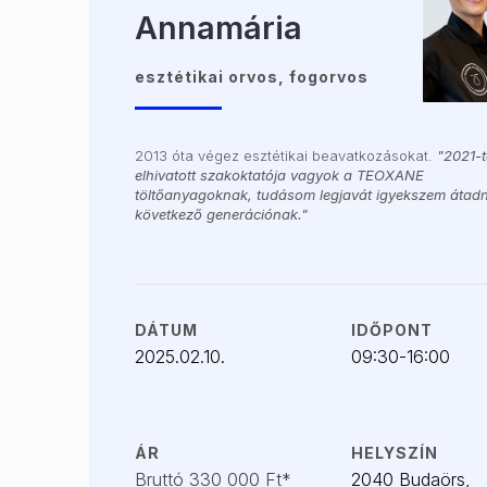
Annamária
esztétikai orvos, fogorvos
2013 óta végez esztétikai beavatkozásokat.
"2021-t
elhivatott szakoktatója vagyok a TEOXANE
töltőanyagoknak, tudásom legjavát igyekszem átadn
következő generációnak."
DÁTUM
IDŐPONT
2025.02.10.
09:30-16:00
ÁR
HELYSZÍN
Bruttó 330 000 Ft*
2040 Budaörs,