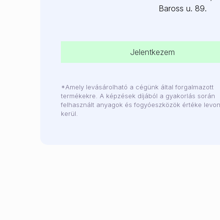
Baross u. 89.
Jelentkezem
*Amely levásárolható a cégünk által forgalmazott
termékekre. A képzések díjából a gyakorlás során
felhasznált anyagok és fogyóeszközök értéke levo
kerül.