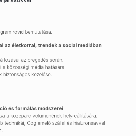
eljárásokkal
ogram rövid bemutatása.
i az életkorral, trendek a social mediában
áltozásai az öregedés során.
i a közösségi média hatására.
 biztonságos kezelése.
ció és formálás módszerei
sa a középarc volumenének helyreállítására.
technikái, Cog emelő szállal és hialuronsavval
n.