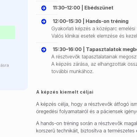
11:30–12:00 | Ebédszünet
12:00–15:30 | Hands-on tréning
Gyakorlati képzés a középarc emelési t
Valós klinikai esetek elemzése és keze
15:30–16:00 | Tapasztalatok meg
A résztvevők tapasztalatainak megosz
A képzés zárása, az elhangzottak ös
násra
további munkához.
A képzés kiemelt céljai
A képzés célja, hogy a résztvevők átfogó is
öregedési folyamatairól és a páciensek igénye
A hands-on tréning során a résztvevők magab
korszerű technikáit, biztosítva a természetes