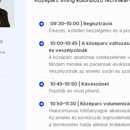
Középarc lifting különböző technikai 
09:30–10:00 | Regisztráció
Érkezés, kötetlen beszélgetés és a pr
ől
10:00–10:45 | A középarc változása
és veszélyzónák
i a
A középarc anatómiai szerkezetének v
Modern trendek és páciensek elvárása
Veszélyzónák az emelés során és azok
10:45–10:50 | Kávészünet
Frissítők és rövid pihenő.
10:50–11:30 | Középarc volumenizá
Hialuronsavas töltőanyagok alkalmazá
Az emelés és kontúrozás legmodernebb 
a természetes hatás elérése érdekébe