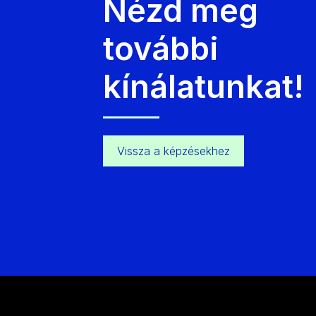
Nézd meg
további
kínálatunkat!
Vissza a képzésekhez