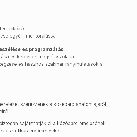
echnikáiról.
lése egyéni mentorálással.
beszélése és programzárás
tása és kérdések megválaszolása.
szegzése és hasznos szakmai iránymutatások a
mereteket szerezzenek a középarc anatómiájáról,
iről.
iztosan sajátíthatják el a középarc emelésének
 és esztétikus eredményeket.