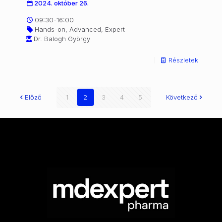
2024. október 26.
09:30-16:00
Hands-on, Advanced, Expert
Dr. Balogh György
Részletek
Előző
1
2
3
4
5
Következő