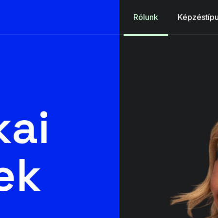
Rólunk
Képzéstíp
kai
ek