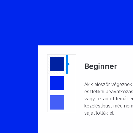
Beginner
Akik először végeznek
esztétikai beavatkozás
vagy az adott témát ér
kezeléstípust még ne
sajátították el.