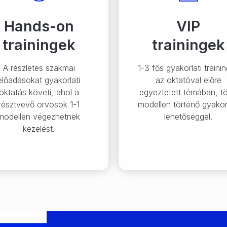
Hands-on
VIP
trainingek
trainingek
A részletes szakmai
1-3 fős gyakorlati traini
előadásokat gyakorlati
az oktatóval előre
oktatás követi, ahol a
egyeztetett témában, t
résztvevő orvosok 1-1
modellen történő gyakor
modellen végezhetnek
lehetőséggel.
kezelést.