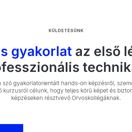
KÜLDETÉSÜNK
és gyakorlat
az első 
ofesszionális technik
n szó gyakorlatorientált hands-on képzésről, szemé
 kurzusról célunk, hogy teljes körű képet és bizto
képzéseken résztvevő Orvoskollégáknak.