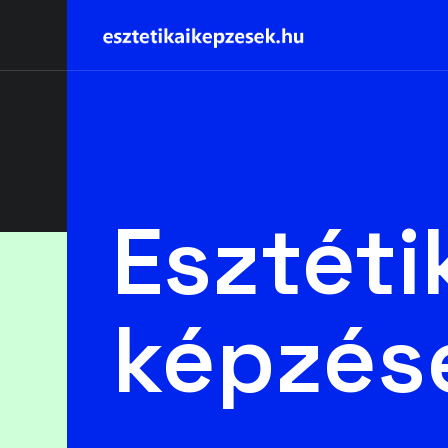
Esztéti
képzés