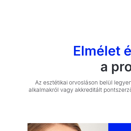
Elmélet 
a pr
Az esztétikai orvosláson belül legye
alkalmakról vagy akkreditált pontszerző