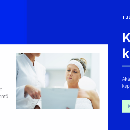
TU
K
k
Advanc
Akár
Már gyakorlat
kép
t
tudását újabb
intő
bővíteni vagy
m
témában elmé
Orvosok szá