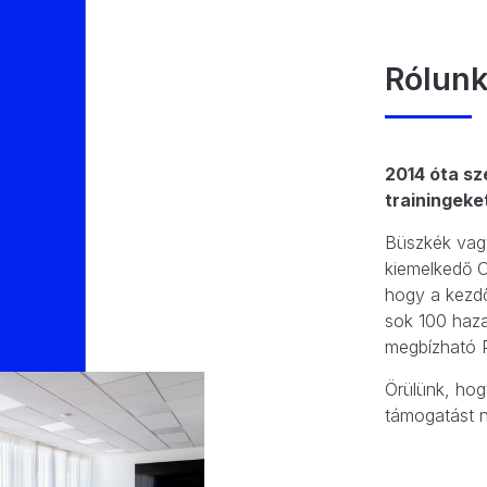
Rólun
2014 óta sz
trainingeke
Büszkék vagy
kiemelkedő O
hogy a kezdő
sok 100 haza
megbízható P
Örülünk, hog
támogatást n