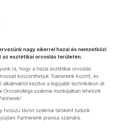
k
ervezünk nagy sikerrel hazai és nemzetközi
t az esztétikai orvoslás területén.
unk rá, hogy a hazai esztétikai orvoslás
rvosait köszönthetjük Trainereink között, és
 alkalmaktól kezdve a legújabb technikákon át
i Orvoskolléga szakmai munkájában lehetünk
artnerek!
y hosszú távon szakmai társként tudunk
yújtani Partnereink praxisa számára.