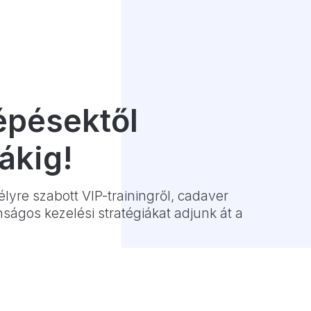
lépésektől
ákig!
lyre szabott VIP-trainingről, cadaver
nságos kezelési stratégiákat adjunk át a