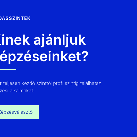
DÁSSZINTEK
inek ajánljuk
épzéseinket?
ed
Ex
 teljesen kezdő szinttől profi szintig találhatsz
tal bíró, de
Nagy
zési alkalmakat.
 technikával
tapa
 egy adott
szám
lyülni kívánó
trai
Képzésválasztó
mára.
tech
eljá
elsaj