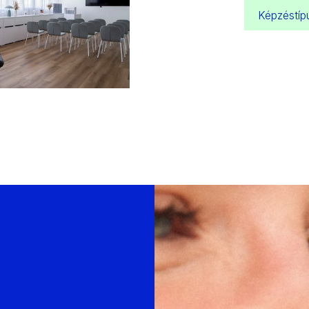
Képzéstíp