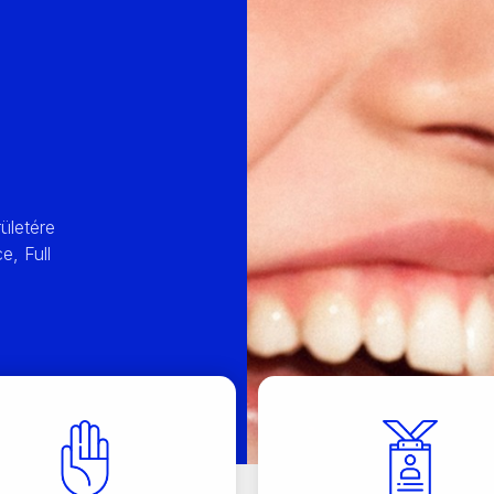
ületére
e, Full